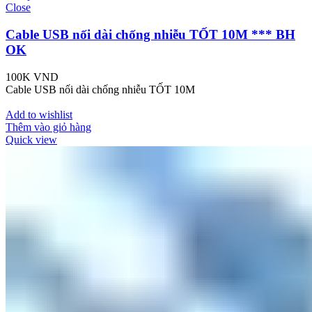
Close
Cable USB nối dài chống nhiễu TỐT 10M *** BH
OK
100K
VND
Cable USB nối dài chống nhiễu TỐT 10M
Add to wishlist
Thêm vào giỏ hàng
Quick view