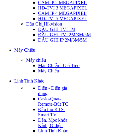
CAM IP 2 MEGAPIXEL
HD-TVI 3 MEGAPIXEL
CAM IP 4 MEGAPIXEL
HD-TVI 5 MEGAPIXEL
Đầu Ghi Hikvision
ĐẦU GHI TVI 1M
ĐẦU GHI TVI 2M/3M/5M
ĐẦU GHI IP 2M/3M/5M
Máy Chiếu
Máy chiếu
Màn Chiếu - Giá Treo
Máy Chiếu
Linh Tinh Khác
Điện - Điện gia
dụng
Casio-Quạt-
Remote-Bút TC
Đầu thu KTS-
Smart TV
Đèn, Móc khóa,
Kính, Ổ điện
Linh Tinh Khác