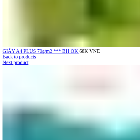
GIẤY A4 PLUS 70g/m2 *** BH OK
68K
VND
Back to products
Next product