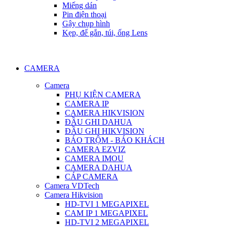
Miếng dán
Pin điện thoại
Gậy chụp hình
Kẹp, đế gắn, túi, ống Lens
CAMERA
Camera
PHỤ KIỆN CAMERA
CAMERA IP
CAMERA HIKVISION
ĐẦU GHI DAHUA
ĐẦU GHI HIKVISION
BÁO TRỘM - BÁO KHÁCH
CAMERA EZVIZ
CAMERA IMOU
CAMERA DAHUA
CÁP CAMERA
Camera VDTech
Camera Hikvision
HD-TVI 1 MEGAPIXEL
CAM IP 1 MEGAPIXEL
HD-TVI 2 MEGAPIXEL