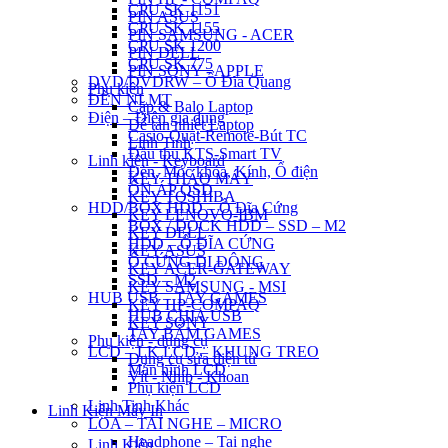
CPU SK 1151
PIN ASUS
CPU SK 1155
PIN SAMSUNG - ACER
CPU SK 1200
PIN DELL
CPU SK 775
PIN SONY - APPLE
DVD/DVDRW – Ổ Đĩa Quang
Phụ kiện
ĐÈN NLMT
Cặp & Balo Laptop
Điện – Điện gia dụng
Đế tản nhiệt Laptop
Casio-Quạt-Remote-Bút TC
Linh Tinh
Đầu thu KTS-Smart TV
Linh kiện - Keyboard
Đèn, Móc khóa, Kính, Ổ điện
KEY THÁO MÁY
ỔN ÁP QSD
KEY TOSHIBA
HDD/BOX HDD – Ổ Đĩa Cứng
KEY LENOVO-IBM
BOX / DOCK HDD – SSD – M2
KEY DELL
HDD – Ổ ĐĨA CỨNG
KEY ASUS
Ổ CỨNG DI ĐỘNG
KEY ACER-GATEWAY
SSD – M2
KEY SAMSUNG - MSI
HUB USB – TAY GAMES
KEY HP-COMPAQ
HUB CHIA USB
KEY SONY
TAY BẤM GAMES
Phụ kiện - dụng cụ
LCD – LK LCD – KHUNG TREO
Dụng cụ sửa điện tử
Màn hình LCD
Vít - Nhíp - Khoan
Phụ kiện LCD
Linh Tinh Khác
Linh Kiện Máy In
LOA – TAI NGHE – MICRO
Headphone – Tai nghe
Linh Kiện