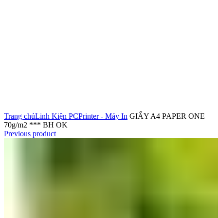
Click to enlarge
Trang chủ
Linh Kiện PC
Printer - Máy In
GIẤY A4 PAPER ONE
70g/m2 *** BH OK
Previous product