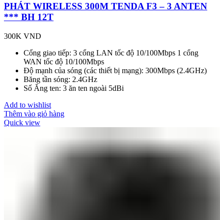
PHÁT WIRELESS 300M TENDA F3 – 3 ANTEN
*** BH 12T
300K
VND
Cổng giao tiếp: 3 cổng LAN tốc độ 10/100Mbps 1 cổng
WAN tốc độ 10/100Mbps
Độ mạnh của sóng (các thiết bị mạng): 300Mbps (2.4GHz)
Băng tần sóng: 2.4GHz
Số Ăng ten: 3 ăn ten ngoài 5dBi
Add to wishlist
Thêm vào giỏ hàng
Quick view