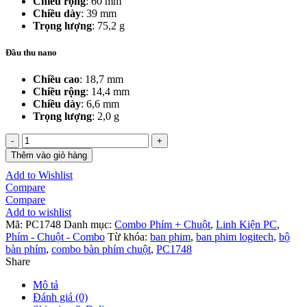
Chiều rộng
: 60 mm
Chiều dày
: 39 mm
Trọng lượng
: 75,2 g
Đầu thu nano
Chiều cao
: 18,7 mm
Chiều rộng
: 14,4 mm
Chiều dày
: 6,6 mm
Trọng lượng
: 2,0 g
COMBO KO
DÂY
Thêm vào giỏ hàng
Logitech
Add to Wishlist
MK270,
Compare
chống
Compare
thấm,
Add to wishlist
xa
Mã:
PC1748
Danh mục:
Combo Phím + Chuột
,
Linh Kiện PC
,
10m,
Phím - Chuột - Combo
Từ khóa:
ban phim
,
ban phim logitech
,
bộ
Pin
bàn phím
,
combo bàn phím chuột
,
PC1748
tuổi
Share
thọ
cao.
Mô tả
Thiết
Đánh giá (0)
kế