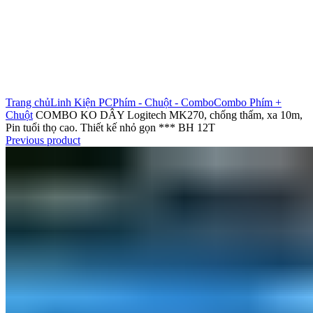
Click to enlarge
Trang chủ
Linh Kiện PC
Phím - Chuột - Combo
Combo Phím +
Chuột
COMBO KO DÂY Logitech MK270, chống thấm, xa 10m,
Pin tuổi thọ cao. Thiết kế nhỏ gọn *** BH 12T
Previous product