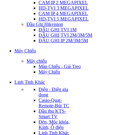
CAM IP 2 MEGAPIXEL
HD-TVI 3 MEGAPIXEL
CAM IP 4 MEGAPIXEL
HD-TVI 5 MEGAPIXEL
Đầu Ghi Hikvision
ĐẦU GHI TVI 1M
ĐẦU GHI TVI 2M/3M/5M
ĐẦU GHI IP 2M/3M/5M
Máy Chiếu
Máy chiếu
Màn Chiếu - Giá Treo
Máy Chiếu
Linh Tinh Khác
Điện - Điện gia
dụng
Casio-Quạt-
Remote-Bút TC
Đầu thu KTS-
Smart TV
Đèn, Móc khóa,
Kính, Ổ điện
Linh Tinh Khác