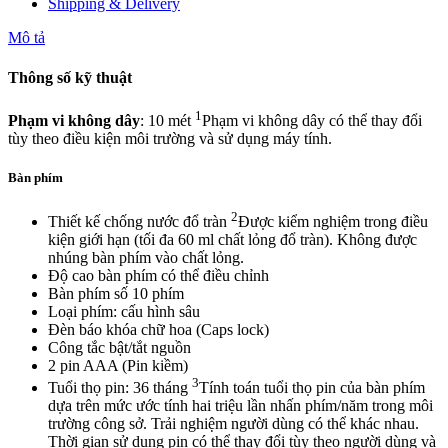
Shipping & Delivery
nhỏ
gọn
Mô tả
***
BH
Thông số kỹ thuật
12T
số
lượng
1
Phạm vi không dây
: 10 mét
Phạm vi không dây có thể thay đổi
tùy theo điều kiện môi trường và sử dụng máy tính.
Bàn phím
2
Thiết kế chống nước đổ tràn
Được kiểm nghiệm trong điều
kiện giới hạn (tối đa 60 ml chất lỏng đổ tràn). Không được
nhúng bàn phím vào chất lỏng.
Độ cao bàn phím có thể điều chỉnh
Bàn phím số 10 phím
Loại phím: cấu hình sâu
Đèn báo khóa chữ hoa (Caps lock)
Công tắc bật/tắt nguồn
2 pin AAA (Pin kiềm)
3
Tuổi thọ pin: 36 tháng
Tính toán tuổi thọ pin của bàn phím
dựa trên mức ước tính hai triệu lần nhấn phím/năm trong môi
trường công sở. Trải nghiệm người dùng có thể khác nhau.
Thời gian sử dụng pin có thể thay đổi tùy theo người dùng và