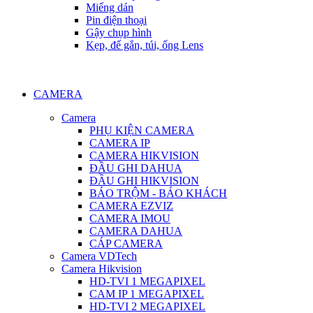
Miếng dán
Pin điện thoại
Gậy chụp hình
Kẹp, đế gắn, túi, ống Lens
CAMERA
Camera
PHỤ KIỆN CAMERA
CAMERA IP
CAMERA HIKVISION
ĐẦU GHI DAHUA
ĐẦU GHI HIKVISION
BÁO TRỘM - BÁO KHÁCH
CAMERA EZVIZ
CAMERA IMOU
CAMERA DAHUA
CÁP CAMERA
Camera VDTech
Camera Hikvision
HD-TVI 1 MEGAPIXEL
CAM IP 1 MEGAPIXEL
HD-TVI 2 MEGAPIXEL