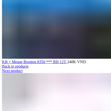
KB + Mouse Bosston 8350 *** BH 12T
240K
VND
Back to products
Next product