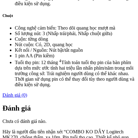
điều kiện sử dụng.
Chuột
Công nghệ cảm biến: Theo dõi quang học mượt mà
Số lượng nút: 3 (Nhấp trái/phải, Nhấp chuột giữa)
Cuộn: từng dòng
Nút cuộn: Có, 2D, quang học
Kết nối / Nguồn: Nút bật/tắt nguồn
1 pin AA (Pin kiềm)
4
Tuổi thọ pin: 12 tháng
Tính toán tuổi thọ pin của bàn phím
dựa trên mức ước tính hai triệu lần nhấn phím/năm trong môi
trường công sở. Trải nghiệm người dùng có thể khác nhau.
Thời gian sử dụng pin có thể thay đổi tùy theo người dùng và
điều kiện sử dụng.
Đánh giá (0)
Đánh giá
Chưa có đánh giá nào.
Hãy là người đầu tiên nhận xét “COMBO KO DÂY Logitech
MK270, chống thấm, xa 10m, Pin tuổi thọ cao. Thiết kế nhỏ gọn