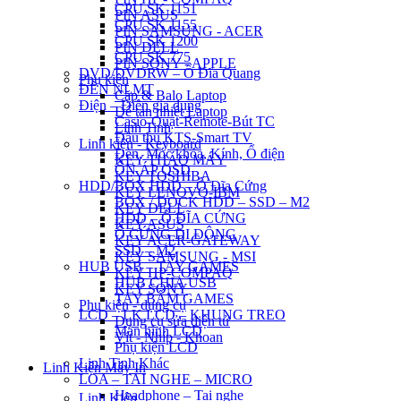
CPU SK 1151
PIN ASUS
CPU SK 1155
PIN SAMSUNG - ACER
CPU SK 1200
PIN DELL
CPU SK 775
PIN SONY - APPLE
DVD/DVDRW – Ổ Đĩa Quang
Phụ kiện
ĐÈN NLMT
Cặp & Balo Laptop
Điện – Điện gia dụng
Đế tản nhiệt Laptop
Casio-Quạt-Remote-Bút TC
Linh Tinh
Đầu thu KTS-Smart TV
Linh kiện - Keyboard
Đèn, Móc khóa, Kính, Ổ điện
KEY THÁO MÁY
ỔN ÁP QSD
KEY TOSHIBA
HDD/BOX HDD – Ổ Đĩa Cứng
KEY LENOVO-IBM
BOX / DOCK HDD – SSD – M2
KEY DELL
HDD – Ổ ĐĨA CỨNG
KEY ASUS
Ổ CỨNG DI ĐỘNG
KEY ACER-GATEWAY
SSD – M2
KEY SAMSUNG - MSI
HUB USB – TAY GAMES
KEY HP-COMPAQ
HUB CHIA USB
KEY SONY
TAY BẤM GAMES
Phụ kiện - dụng cụ
LCD – LK LCD – KHUNG TREO
Dụng cụ sửa điện tử
Màn hình LCD
Vít - Nhíp - Khoan
Phụ kiện LCD
Linh Tinh Khác
Linh Kiện Máy In
LOA – TAI NGHE – MICRO
Headphone – Tai nghe
Linh Kiện