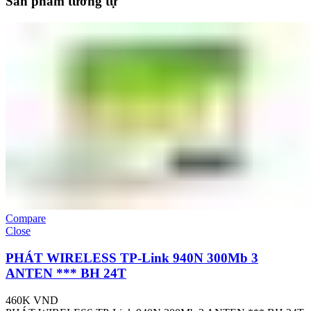
Sản phẩm tương tự
Compare
Close
PHÁT WIRELESS TP-Link 940N 300Mb 3
ANTEN *** BH 24T
460K
VND