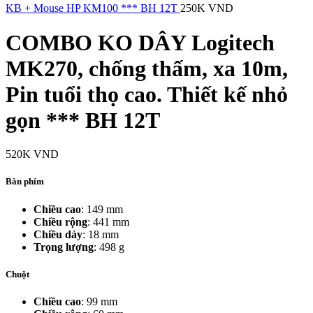
KB + Mouse HP KM100 *** BH 12T
250K
VND
COMBO KO DÂY Logitech
MK270, chống thấm, xa 10m,
Pin tuổi thọ cao. Thiết kế nhỏ
gọn *** BH 12T
520K
VND
Bàn phím
Chiều cao
: 149 mm
Chiều rộng
: 441 mm
Chiều dày
: 18 mm
Trọng lượng
: 498 g
Chuột
Chiều cao
: 99 mm