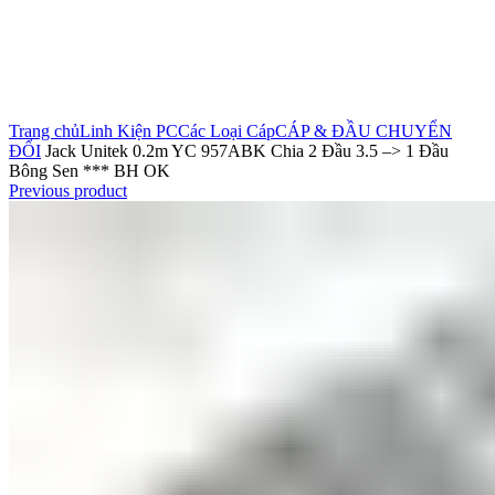
Click to enlarge
Trang chủ
Linh Kiện PC
Các Loại Cáp
CÁP & ĐẦU CHUYỂN
ĐỔI
Jack Unitek 0.2m YC 957ABK Chia 2 Đầu 3.5 –> 1 Đầu
Bông Sen *** BH OK
Previous product