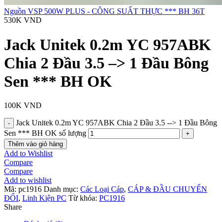
Nguồn VSP 500W PLUS - CÔNG SUẤT THỰC *** BH 36T
530K
VND
Jack Unitek 0.2m YC 957ABK
Chia 2 Đầu 3.5 –> 1 Đầu Bông
Sen *** BH OK
100K
VND
Jack Unitek 0.2m YC 957ABK Chia 2 Đầu 3.5 --> 1 Đầu Bông
Sen *** BH OK số lượng
Thêm vào giỏ hàng
Add to Wishlist
Compare
Compare
Add to wishlist
Mã:
pc1916
Danh mục:
Các Loại Cáp
,
CÁP & ĐẦU CHUYỂN
ĐỔI
,
Linh Kiện PC
Từ khóa:
PC1916
Share