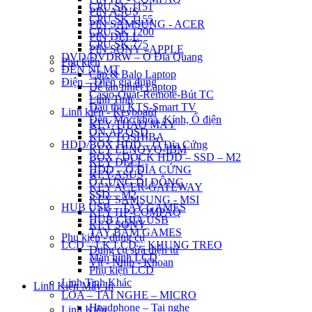
CPU SK 1151
PIN ASUS
CPU SK 1155
PIN SAMSUNG - ACER
CPU SK 1200
PIN DELL
CPU SK 775
PIN SONY - APPLE
DVD/DVDRW – Ổ Đĩa Quang
Phụ kiện
ĐÈN NLMT
Cặp & Balo Laptop
Điện – Điện gia dụng
Đế tản nhiệt Laptop
Casio-Quạt-Remote-Bút TC
Linh Tinh
Đầu thu KTS-Smart TV
Linh kiện - Keyboard
Đèn, Móc khóa, Kính, Ổ điện
KEY THÁO MÁY
ỔN ÁP QSD
KEY TOSHIBA
HDD/BOX HDD – Ổ Đĩa Cứng
KEY LENOVO-IBM
BOX / DOCK HDD – SSD – M2
KEY DELL
HDD – Ổ ĐĨA CỨNG
KEY ASUS
Ổ CỨNG DI ĐỘNG
KEY ACER-GATEWAY
SSD – M2
KEY SAMSUNG - MSI
HUB USB – TAY GAMES
KEY HP-COMPAQ
HUB CHIA USB
KEY SONY
TAY BẤM GAMES
Phụ kiện - dụng cụ
LCD – LK LCD – KHUNG TREO
Dụng cụ sửa điện tử
Màn hình LCD
Vít - Nhíp - Khoan
Phụ kiện LCD
Linh Tinh Khác
Linh Kiện Máy In
LOA – TAI NGHE – MICRO
Headphone – Tai nghe
Linh Kiện