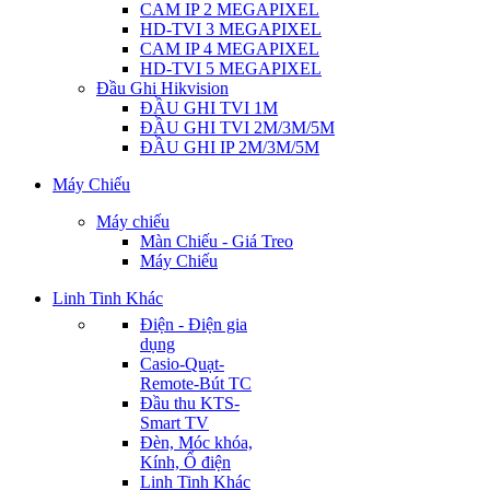
CAM IP 2 MEGAPIXEL
HD-TVI 3 MEGAPIXEL
CAM IP 4 MEGAPIXEL
HD-TVI 5 MEGAPIXEL
Đầu Ghi Hikvision
ĐẦU GHI TVI 1M
ĐẦU GHI TVI 2M/3M/5M
ĐẦU GHI IP 2M/3M/5M
Máy Chiếu
Máy chiếu
Màn Chiếu - Giá Treo
Máy Chiếu
Linh Tinh Khác
Điện - Điện gia
dụng
Casio-Quạt-
Remote-Bút TC
Đầu thu KTS-
Smart TV
Đèn, Móc khóa,
Kính, Ổ điện
Linh Tinh Khác