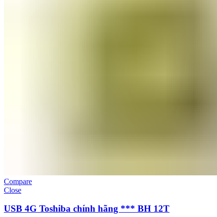
Compare
Close
USB 4G Toshiba chính hãng *** BH 12T