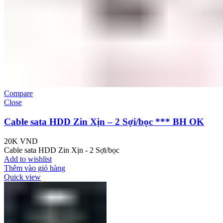
Compare
Close
Cable sata HDD Zin Xịn – 2 Sợi/bọc *** BH OK
20K
VND
Cable sata HDD Zin Xịn - 2 Sợi/bọc
Add to wishlist
Thêm vào giỏ hàng
Quick view