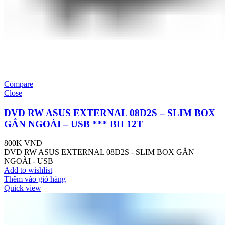
Compare
Close
DVD RW ASUS EXTERNAL 08D2S – SLIM BOX
GẮN NGOÀI – USB *** BH 12T
800K
VND
DVD RW ASUS EXTERNAL 08D2S - SLIM BOX GẮN
NGOÀI - USB
Add to wishlist
Thêm vào giỏ hàng
Quick view