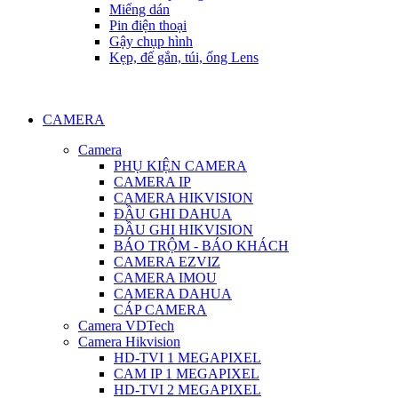
Miếng dán
Pin điện thoại
Gậy chụp hình
Kẹp, đế gắn, túi, ống Lens
CAMERA
Camera
PHỤ KIỆN CAMERA
CAMERA IP
CAMERA HIKVISION
ĐẦU GHI DAHUA
ĐẦU GHI HIKVISION
BÁO TRỘM - BÁO KHÁCH
CAMERA EZVIZ
CAMERA IMOU
CAMERA DAHUA
CÁP CAMERA
Camera VDTech
Camera Hikvision
HD-TVI 1 MEGAPIXEL
CAM IP 1 MEGAPIXEL
HD-TVI 2 MEGAPIXEL