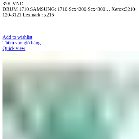
35K
VND
DRUM 1710 SAMSUNG: 1710-Scx4200-Scx4300… Xerox:3210-
120-3121 Lexmark : x215
Add to wishlist
Thêm vào giỏ hàng
Quick view