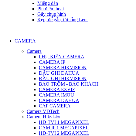
Miếng dán
Pin điện thoại
Gậy chụp hình
Kẹp, đế gắn, túi, ống Lens
CAMERA
Camera
PHỤ KIỆN CAMERA
CAMERA IP
CAMERA HIKVISION
ĐẦU GHI DAHUA
ĐẦU GHI HIKVISION
BÁO TRỘM - BÁO KHÁCH
CAMERA EZVIZ
CAMERA IMOU
CAMERA DAHUA
CÁP CAMERA
Camera VDTech
Camera Hikvision
HD-TVI 1 MEGAPIXEL
CAM IP 1 MEGAPIXEL
HD-TVI 2 MEGAPIXEL