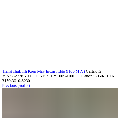
Click to enlarge
Trang chủ
Linh Kiện Máy In
Cartridge (Hộp Mực)
Cartridge
35A/85A/78A TC TONER HP: 1005-1006…. Canon: 3050-3100-
3150-3010-6230
Previous product