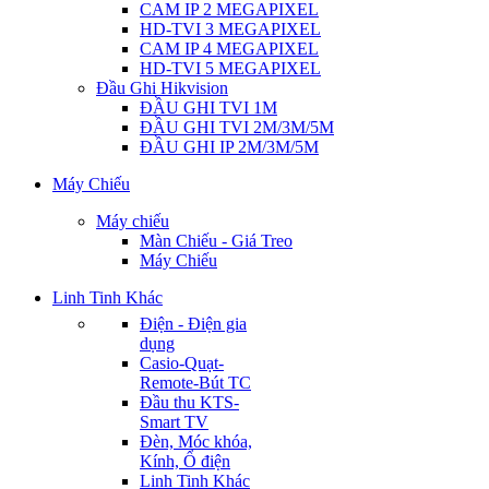
CAM IP 2 MEGAPIXEL
HD-TVI 3 MEGAPIXEL
CAM IP 4 MEGAPIXEL
HD-TVI 5 MEGAPIXEL
Đầu Ghi Hikvision
ĐẦU GHI TVI 1M
ĐẦU GHI TVI 2M/3M/5M
ĐẦU GHI IP 2M/3M/5M
Máy Chiếu
Máy chiếu
Màn Chiếu - Giá Treo
Máy Chiếu
Linh Tinh Khác
Điện - Điện gia
dụng
Casio-Quạt-
Remote-Bút TC
Đầu thu KTS-
Smart TV
Đèn, Móc khóa,
Kính, Ổ điện
Linh Tinh Khác