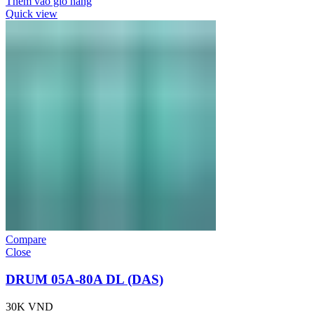
Thêm vào giỏ hàng
Quick view
Compare
Close
DRUM 05A-80A DL (DAS)
30K
VND