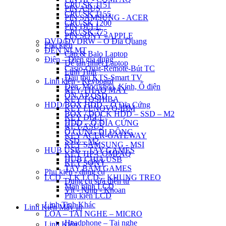
CPU SK 1151
PIN ASUS
CPU SK 1155
PIN SAMSUNG - ACER
CPU SK 1200
PIN DELL
CPU SK 775
PIN SONY - APPLE
DVD/DVDRW – Ổ Đĩa Quang
Phụ kiện
ĐÈN NLMT
Cặp & Balo Laptop
Điện – Điện gia dụng
Đế tản nhiệt Laptop
Casio-Quạt-Remote-Bút TC
Linh Tinh
Đầu thu KTS-Smart TV
Linh kiện - Keyboard
Đèn, Móc khóa, Kính, Ổ điện
KEY THÁO MÁY
ỔN ÁP QSD
KEY TOSHIBA
HDD/BOX HDD – Ổ Đĩa Cứng
KEY LENOVO-IBM
BOX / DOCK HDD – SSD – M2
KEY DELL
HDD – Ổ ĐĨA CỨNG
KEY ASUS
Ổ CỨNG DI ĐỘNG
KEY ACER-GATEWAY
SSD – M2
KEY SAMSUNG - MSI
HUB USB – TAY GAMES
KEY HP-COMPAQ
HUB CHIA USB
KEY SONY
TAY BẤM GAMES
Phụ kiện - dụng cụ
LCD – LK LCD – KHUNG TREO
Dụng cụ sửa điện tử
Màn hình LCD
Vít - Nhíp - Khoan
Phụ kiện LCD
Linh Tinh Khác
Linh Kiện Máy In
LOA – TAI NGHE – MICRO
Headphone – Tai nghe
Linh Kiện