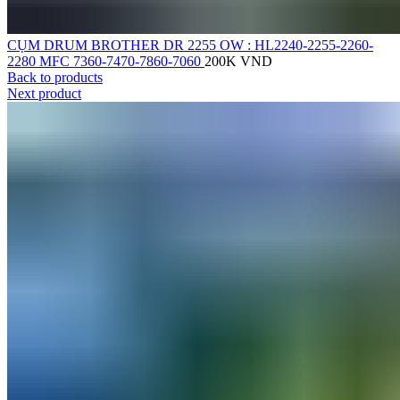
CỤM DRUM BROTHER DR 2255 OW : HL2240-2255-2260-
2280 MFC 7360-7470-7860-7060
200K
VND
Back to products
Next product