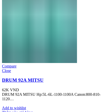
Compare
Close
DRUM 92A MITSU
62K
VND
DRUM 92A MITSU Hp:5L-6L-1100-1100A Canon:800-810-
1120…
Add to wishlist