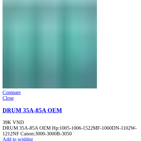
Compare
Close
DRUM 35A-85A OEM
39K
VND
DRUM 35A-85A OEM Hp:1005-1006-1522MF-1060DN-1102W-
1212NF Canon:3000-3000B-3050
Add to wishlist