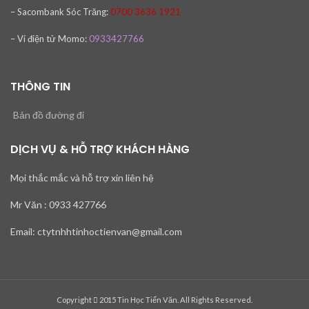
– Sacombank
Sóc Trăng:
0700 3636 1921
– Ví điện tử Momo:
0933427766
THÔNG TIN
Bản đồ đường đi
DỊCH VỤ & HỖ TRỢ KHÁCH HÀNG
Mọi thắc mắc và hỗ trợ xin liên hệ
Mr Văn : 0933 427766
Email: ctytnhhtinhoctienvan@gmail.com
Copyright
2015 Tin Học Tiến Văn. All Rights Reserved.