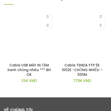
Cable USB MÁY IN 1.5M
Cable TENDA FTP 5E
Xanh chống nhiễu *** BH
1002E -CHỐNG NHIỄU –
OK
300M
25K
VND
770K
VND
VỀ CHÚNG TÔI