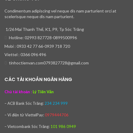
Condimentum adipiscing vel neque dis nam parturient orci at
scelerisque neque dis nam parturient.
1/26 Mai Thanh Thế, K1, P9, Tp Sóc Trăng
Hotline: 02993 827728-0899500996
Mobi : 0933 42 77 66-0939 718 720
Viettel : 0366 096 496
tinhoctienvan.com0793827728@gmail.com
CÁC TÀI KHOẢN NGÂN HÀNG
Chủ tài khoản :
Lý Tiến Văn
– ACB Bank
Sóc Trăng:
234 234 999
– Ví điện tử ViettelPay:
0979444706
– Vietcombank
Sóc Trăng:
101 986 0949